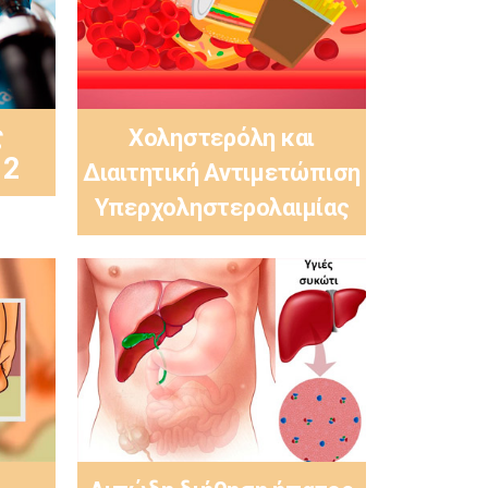
ς
Χοληστερόλη και
 2
Διαιτητική Αντιμετώπιση
Υπερχοληστερολαιμίας