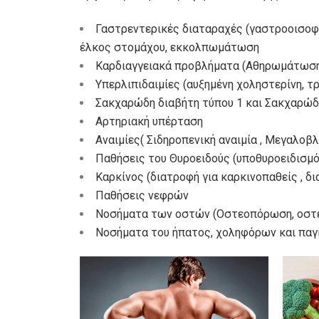
Γαστρεντερικές διαταραχές (γαστροοισοφαγ
έλκος στομάχου, εκκολπωμάτωση
Καρδιαγγειακά προβλήματα (Αθηρωμάτωση,
Υπερλιπιδαιμίες (αυξημένη χοληστερίνη, τρ
Σακχαρώδη διαβήτη τύπου 1 και Σακχαρώδη
Αρτηριακή υπέρταση
Αναιμίες( Σιδηροπενική αναιμία ,
Μεγαλοβλα
Παθήσεις του Θυροειδούς (υποθυροειδισμό
Καρκίνος (διατροφή για καρκινοπαθείς , δ
Παθήσεις νεφρών
Νοσήματα των οστών (Οστεοπόρωση, οστε
Νοσήματα του ήπατος, χοληφόρων και παγκ