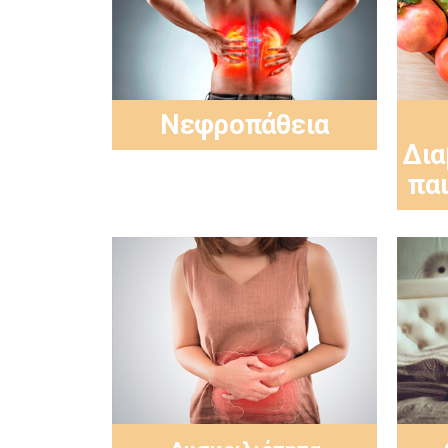
Νεφροπάθεια
Δια
παι