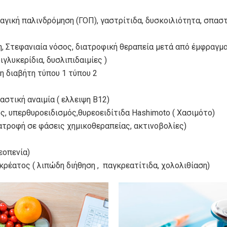
ική παλινδρόμηση (ΓΟΠ), γαστρίτιδα, δυσκοιλιότητα, σπαστι
 Στεφανιαία νόσος, διατροφική θεραπεία μετά από έμφραγμα
ιγλυκερίδια, δυσλιπιδαιμίες )
 διαβήτη τύπου 1 τύπου 2
στική αναιμία ( ελλειψη Β12)
ς, υπερθυροειδισμός,θυρεοειδίτιδα Hashimoto ( Χασιμότο)
ιατροφή σε φάσεις χημικοθεραπείας, ακτινοβολίες)
οπενία)
ρέατος ( λιπώδη διήθηση , παγκρεατίτιδα, χολολιθίαση)