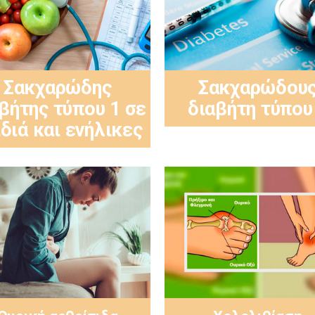
Σακχαρώδης
Σακχαρώδου
βήτης τύπου 1 σε
διαβήτη τύπου
διά και ενήλικες