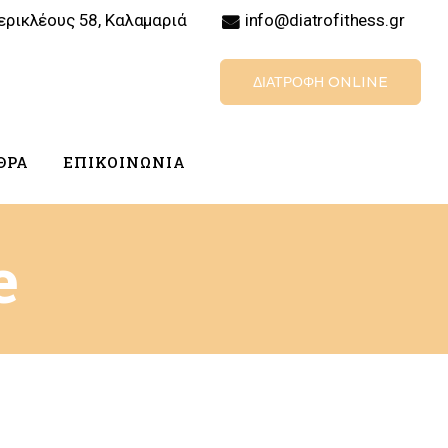
ερικλέους 58, Καλαμαριά
info@diatrofithess.gr
ΔΙΑΤΡΟΦΉ ONLINE
ΘΡΑ
ΕΠΙΚΟΙΝΩΝΊΑ
e