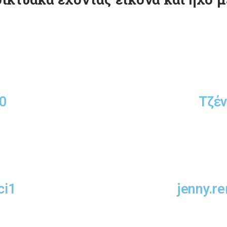
0
Τζέν
ci1
jenny.r