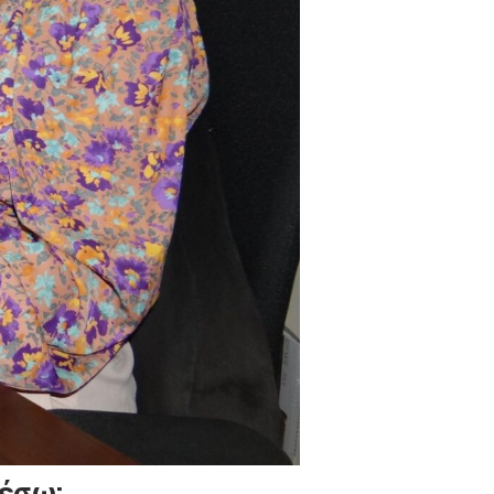
μέσω: