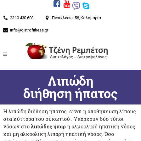
2310 430 603
Περικλέους 58, Καλαμαριά
info@diatrofithess.gr
Λιπώδη
διήθηση ήπατος
Η λιπώδη διήθηση ήπατος είναι η αποθήκευση λίπους
στα κύτταρα του συκωτιού . Υπάρχουν δύο τύποι
νόσων στο
λιπώδες ήπαρ
η αλκοολική ηπατική νόσος
και μη αλκοολική λιπαρή ηπατική νόσος. Όσο