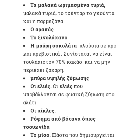
Τα μαλακά ωριμασμένα τυριά,
μαλακά τυριά, το τσένταρ το γκούντα
και η παρμεζάνα
Ο αρακάς
Το ξινολάχανο
Η
μαύρη σοκολάτα
πλούσια σε προ
και πρεβιοτικά . Συνίσταται να είναι
τουλάχιστον 70% κακάο και να μην
περιέχει ζάχαρη.
μπύρα υψηλής ζύμωσης
Οι ελιές.
Οι
ελιές
που
υποβάλλονται σε φυσική ζύμωση στο
αλάτι
Οι πίκλες.
Ρόφημα από βότανα όπως
τσουκνίδα
Το μίσο. Π
άστα που δημιουργείται